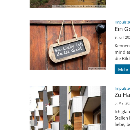
© Bild: Christian Schmitt In: Pfarrbriefservice.de
Impuls z
Ein Go
9. Juni 20
Kennen 
mir die
die Bild
Mehr
© pixabay.com
Impuls z
Zu Ha
5. Mai 20
Ich gla
Stellen
liebe, b