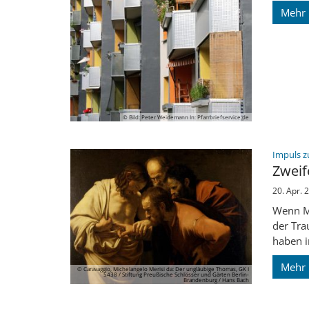
Mehr
© Bild: Peter Weidemann In: Pfarrbriefservice.de
Impuls z
Zweif
20. Apr. 
Wenn Me
der Trau
haben i
Mehr
© Caravaggio, Michelangelo Merisi da: Der ungläubige Thomas, GK I
5438 / Stiftung Preußische Schlösser und Gärten Berlin-
Brandenburg / Hans Bach