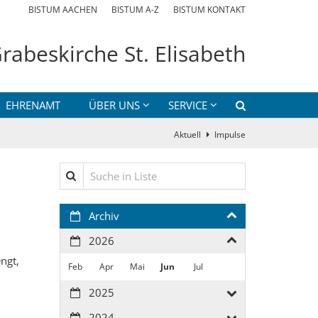
BISTUM AACHEN
BISTUM A-Z
BISTUM KONTAKT
rabeskirche St. Elisabeth
EHRENAMT
ÜBER UNS
SERVICE
Aktuell
Impulse
Suche in Liste
Archiv
2026
engt,
Feb
Apr
Mai
Jun
Jul
2025
2024