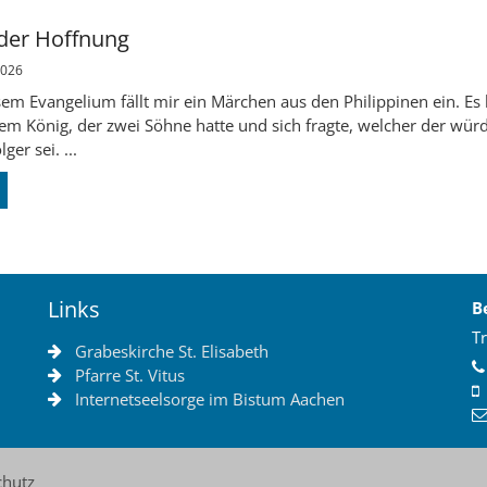
 der Hoffnung
2026
sem Evangelium fällt mir ein Märchen aus den Philippinen ein. Es
em König, der zwei Söhne hatte und sich fragte, welcher der wür
ger sei. ...
Links
B
Tr
Grabeskirche St. Elisabeth
Pfarre St. Vitus
Internetseelsorge im Bistum Aachen
chutz