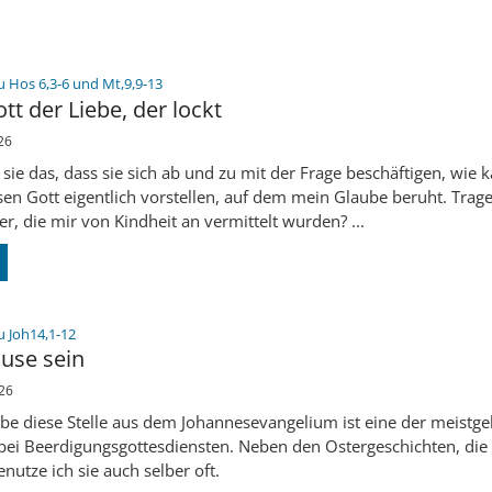
:
u Hos 6,3-6 und Mt,9,9-13
tt der Liebe, der lockt
26
sie das, dass sie sich ab und zu mit der Frage beschäftigen, wie k
sen Gott eigentlich vorstellen, auf dem mein Glaube beruht. Trag
er, die mir von Kindheit an vermittelt wurden? ...
:
u Joh14,1-12
use sein
26
ube diese Stelle aus dem Johannesevangelium ist eine der meistg
 bei Beerdigungsgottesdiensten. Neben den Ostergeschichten, die 
enutze ich sie auch selber oft.