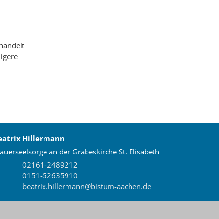
 handelt
digere
eatrix
Hillermann
auerseelsorge an der Grabeskirche St. Elisabeth
02161-2489212
0151-52635910
beatrix.hillermann@bistum-aachen.de