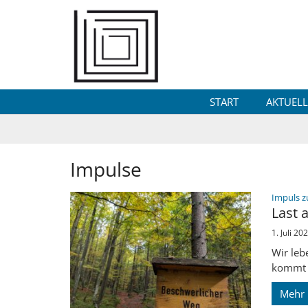
Zum Inhalt springen
START
AKTUELL
Impulse
Impuls z
Last
1. Juli 20
Wir lebe
kommt w
Mehr