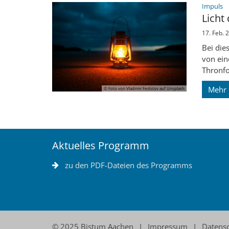
:
Impuls
Licht
17. Feb. 
Bei die
von ein
Thronfol
Mehr
© Foto von Vladimir Fedotov auf Unsplash
Aktuelles Programm
zu den PDF-Dateien des Programms
© 2025 Bistum Aachen
Impressum
Datens