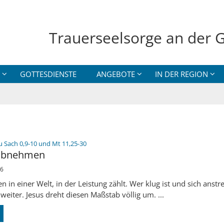
Trauerseelsorge an der G
GOTTESDIENSTE
ANGEBOTE
IN DER REGION
:
u Sach 0,9-10 und Mt 11,25-30
 abnehmen
26
n in einer Welt, in der Leistung zählt. Wer klug ist und sich anstr
eiter. Jesus dreht diesen Maßstab völlig um. ...