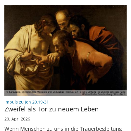
© Caravaggio, Michelangelo Merisi da: Der ungläubige Thomas, GK I 5438 / Stiftung Preußische Schlösser und
Gärten Berlin-Brandenburg / Hans Bach
:
Impuls zu Joh 20,19-31
Zweifel als Tor zu neuem Leben
20. Apr. 2026
Wenn Menschen zu uns in die Trauerbegleitung