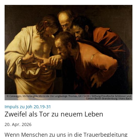
© Caravaggio, Michelangelo Merisi da: Der ungläubige Thomas, GK I 5438 / Stiftung Preußische Schlösser und
Gärten Berlin-Brandenburg / Hans Bach
:
Impuls zu Joh 20,19-31
Zweifel als Tor zu neuem Leben
20. Apr. 2026
Wenn Menschen zu uns in die Trauerbegleitung