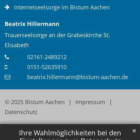
Internetseelsorge im Bistum Aachen
Beatrix
Hillermann
Trauerseelsorge an der Grabeskirche St.
Elisabeth
02161-2489212
0151-52635910
beatrix.hillermann@bistum-aachen.de
© 2025 Bistum Aachen
Impressum
Datenschutz
✕
Ihre Wahlmöglichkeiten bei den