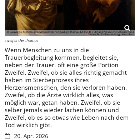
© Caravaggio, Michelangelo Merisi da: Der ungläubige Thomas, GK I 5438 / Stiftung Preußische Schlösser und
Gärten Berlin-Brandenburg / Hans Bach
zweifelnder thomas
Wenn Menschen zu uns in die
Trauerbegleitung kommen, begleitet sie,
neben der Trauer, oft eine große Portion
Zweifel. Zweifel, ob sie alles richtig gemacht
haben im Sterbeprozess ihres
Herzensmenschen, den sie verloren haben.
Zweifel, ob die Ärzte wirklich alles, was
möglich war, getan haben. Zweifel, ob sie
selber jemals wieder lachen können und
Zweifel, ob es so etwas wie Leben nach dem
Tod wirklich gibt.
Datum:
20. Apr. 2026