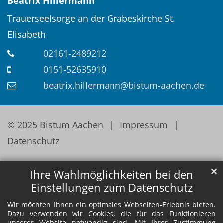
Beatrix
Hillermann
Trauerseelsorge an der Grabeskirche St.
Elisabeth
02161-2489212
0151-52635910
beatrix.hillermann@bistum-aachen.de
© 2025 Bistum Aachen
Impressum
Datenschutz
✕
Ihre Wahlmöglichkeiten bei den
Einstellungen zum Datenschutz
Wir möchten Ihnen ein optimales Webseiten-Erlebnis bieten.
Dazu verwenden wir Cookies, die für das Funktionieren
unserer Website notwendig sind. Mit Ihrer Zustimmung