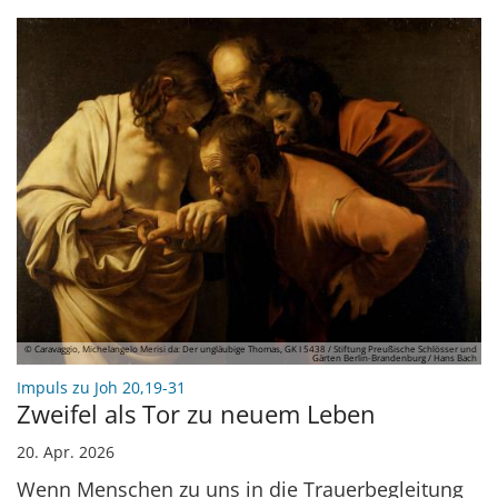
© Caravaggio, Michelangelo Merisi da: Der ungläubige Thomas, GK I 5438 / Stiftung Preußische Schlösser und
Gärten Berlin-Brandenburg / Hans Bach
:
Impuls zu Joh 20,19-31
Zweifel als Tor zu neuem Leben
20. Apr. 2026
Wenn Menschen zu uns in die Trauerbegleitung