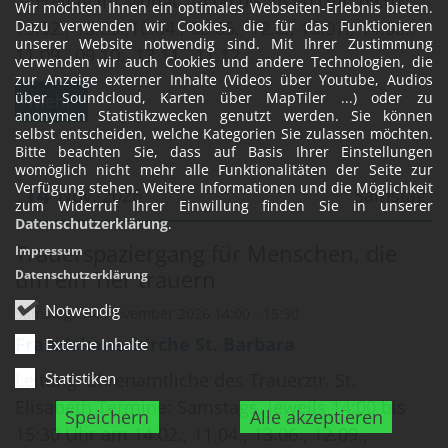
2. Freitag im Monat, 14:00 bis 16:00 Uhr: 09.01.,
Wir möchten Ihnen ein optimales Webseiten-Erlebnis bieten.
13.02., 13.03.,10.04., 08.05., 12.6., 10.07., 14.08.,
Dazu verwenden wir Cookies, die für das Funktionieren
unserer Website notwendig sind. Mit Ihrer Zustimmung
11.09., 09.10., 13.11., 11.12. ...
verwenden wir auch Cookies und andere Technologien, die
zur Anzeige externer Inhalte (Videos über Youtube, Audios
über Soundcloud, Karten über MapTiler ...) oder zu
Mehr
anonymen Statistikzwecken genutzt werden. Sie können
selbst entscheiden, welche Kategorien Sie zulassen möchten.
Bitte beachten Sie, dass auf Basis Ihrer Einstellungen
womöglich nicht mehr alle Funktionalitäten der Seite zur
14
Verfügung stehen. Weitere Informationen und die Möglichkeit
Nov. 2026
Samstag
zum Widerruf Ihrer Einwillung finden Sie in unserer
Datenschutzerklärung
.
Datum: 14. November 2026
Trauerspaziergang für Menschen, die
Impressum
um ein Tier trauern
Datenschutzerklärung
Notwendig
Samstag, 14. November 2026 14:00 - 15:30
Franziskanerkirche St. Barbara
Externe Inhalte
Leitung: Ehrenamtliche des Trauerztr. St.
Statistiken
Elisabeth Termine: Samstags, jeweils 14:00 bis
Speichern
Alle akzeptieren
15:30 Uhr am 14.02., 11.04., 13.06., 12.09.,