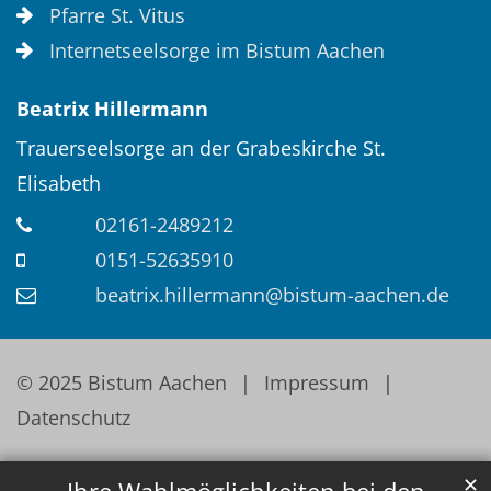
Pfarre St. Vitus
Internetseelsorge im Bistum Aachen
Beatrix
Hillermann
Trauerseelsorge an der Grabeskirche St.
Elisabeth
02161-2489212
0151-52635910
beatrix.hillermann@bistum-aachen.de
© 2025 Bistum Aachen
Impressum
Datenschutz
✕