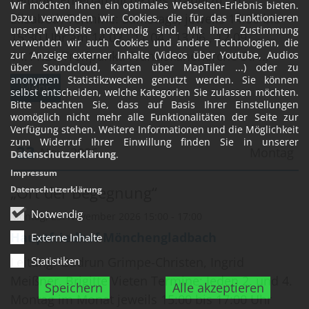
Leitung: Ehrenamtliche des Trauerztr. St.
Wir möchten Ihnen ein optimales Webseiten-Erlebnis bieten.
Elisabeth Termine: Samstags, jeweils 14:00 bis
Dazu verwenden wir Cookies, die für das Funktionieren
unserer Website notwendig sind. Mit Ihrer Zustimmung
15:30 Uhr am 14.02., 11.04., 13.06., 12.09.,
verwenden wir auch Cookies und andere Technologien, die
14.11.26 Treffpunkt: Franziskanerkirche St. ...
zur Anzeige externer Inhalte (Videos über Youtube, Audios
über Soundcloud, Karten über MapTiler ...) oder zu
anonymen Statistikzwecken genutzt werden. Sie können
Mehr
selbst entscheiden, welche Kategorien Sie zulassen möchten.
Bitte beachten Sie, dass auf Basis Ihrer Einstellungen
womöglich nicht mehr alle Funktionalitäten der Seite zur
Verfügung stehen. Weitere Informationen und die Möglichkeit
zum Widerruf Ihrer Einwillung finden Sie in unserer
23
Nov. 2026
Montag
Datenschutzerklärung
.
Impressum
Datum: 23. November 2026
„Ort der Begegnung“
Datenschutzerklärung
Notwendig
Montag, 23. November 2026 15:00 - 17:00
Hauptfriedhof Mönchengladbach
Externe Inhalte
Statistiken
Leitung: Gudrun Grimpe-Christen, Ingrid
Meißner, Brigitte Vieten Termine: Jeden 2. und 4.
Speichern
Alle akzeptieren
Montag im Monat jeweils 15:00 bis 17:00 Uhr