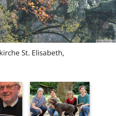
© Monika Herkens
irche St. Elisabeth,