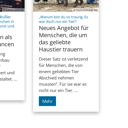
© Garnet Manecke
© Trauerseelsorge MG
 Bußler
„Warum bist du so traurig. Es
:
rchen in
war doch nur ein Tier!“
Kunst und
Neues Angebot für
Menschen, die um
n als
das geliebte
ancen
Haustier trauern
ang
Dieser Satz ist verletzend
Umbau
für Menschen, die von
r
einem geliebten Tier
iert und
Abschied nehmen
altet. ...
mussten“. Für sie war es
nicht nur ein Tier. ...
Mehr