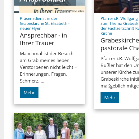
© Pfarrei St. Vitus
Präsenzdienst in der
Pfarrer i.R. Wolfgang
Grabeskirche St. Elisabeth -
zum Thema Grabeski
:
neuer Flyer
der Fachzeitschrift 
:
Kirche
Ansprechbar - in
Grabeskirche
Ihrer Trauer
pastorale Ch
Manchmal ist der Besuch
Pfarrer i.R. Wolfg
am Grab meines lieben
Bußler hat den 
Verstorbenen nicht leicht –
unserer Kirche zu
Erinnerungen, Fragen,
Grabeskirche initi
Schmerz. ...
maßgeblich mitgest
Mehr
Mehr