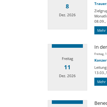
Trauer
8
Zielgru
Dez. 2026
Monatli
08.09., 
Mehr
Datum: 8. Dezember 2026
In de
Freitag, 
Freitag
Konzer
11
Leitung
13.03.,1
Dez. 2026
Mehr
Datum: 11. Dezember 2026
Bened