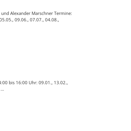
r und Alexander Marschner Termine:
05.05., 09.06., 07.07., 04.08.,
:00 bis 16:00 Uhr: 09.01., 13.02.,
...