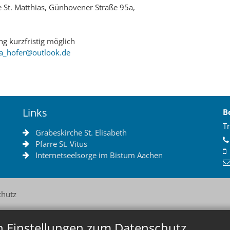
 St. Matthias, Günhovener Straße 95a,
g kurzfristig möglich
a_hofer@outlook.de
Links
B
Tr
Grabeskirche St. Elisabeth
Pfarre St. Vitus
Internetseelsorge im Bistum Aachen
chutz
n Einstellungen zum Datenschutz