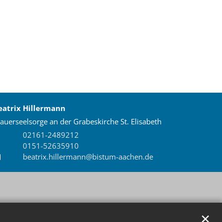
eatrix
Hillermann
auerseelsorge an der Grabeskirche St. Elisabeth
02161-2489212
0151-52635910
beatrix.hillermann@bistum-aachen.de
✕