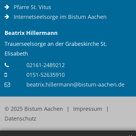
Pfarre St. Vitus
Internetseelsorge im Bistum Aachen
Beatrix
Hillermann
Trauerseelsorge an der Grabeskirche St.
Elisabeth
02161-2489212
0151-52635910
beatrix.hillermann@bistum-aachen.de
© 2025 Bistum Aachen
Impressum
Datenschutz