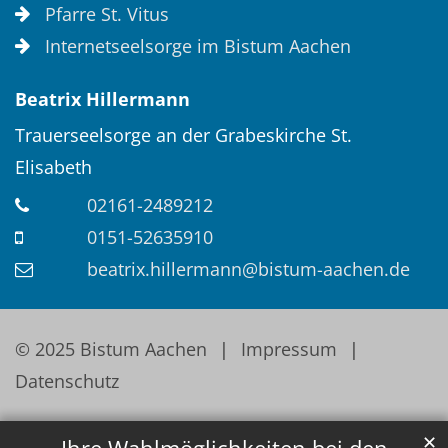
Pfarre St. Vitus
Internetseelsorge im Bistum Aachen
Beatrix
Hillermann
Trauerseelsorge an der Grabeskirche St.
Elisabeth
02161-2489212
0151-52635910
beatrix.hillermann@bistum-aachen.de
© 2025 Bistum Aachen
Impressum
Datenschutz
✕