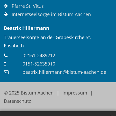
Pfarre St. Vitus
Internetseelsorge im Bistum Aachen
Beatrix
Hillermann
Trauerseelsorge an der Grabeskirche St.
Elisabeth
02161-2489212
0151-52635910
beatrix.hillermann@bistum-aachen.de
© 2025 Bistum Aachen
Impressum
Datenschutz