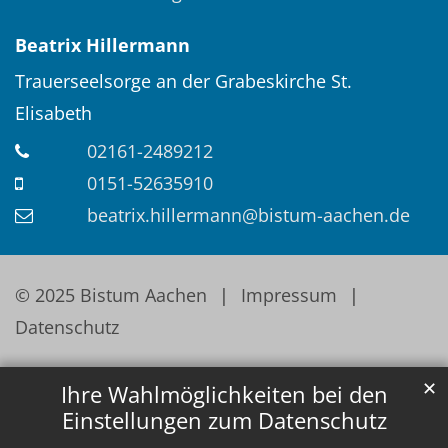
Beatrix
Hillermann
Trauerseelsorge an der Grabeskirche St.
Elisabeth
02161-2489212
0151-52635910
beatrix.hillermann@bistum-aachen.de
© 2025 Bistum Aachen
Impressum
Datenschutz
✕
Ihre Wahlmöglichkeiten bei den
Einstellungen zum Datenschutz