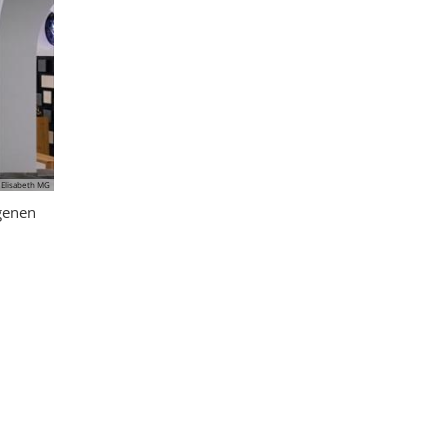
 Elisabeth MG
genen