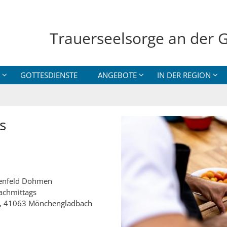
Trauerseelsorge an der G
GOTTESDIENSTE
ANGEBOTE
IN DER REGION
s
genfeld Dohmen
achmittags
78, 41063 Mönchengladbach