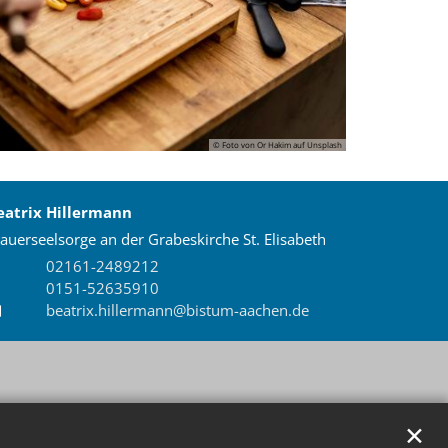
© Foto von Or Hakim auf Unsplash
eatrix
Hillermann
auerseelsorge an der Grabeskirche St. Elisabeth
02161-2489212
0151-52635910
beatrix.hillermann@bistum-aachen.de
✕