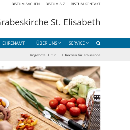
BISTUM AACHEN
BISTUM A-Z
BISTUM KONTAKT
rabeskirche St. Elisabeth
EHRENAMT
ÜBER UNS
SERVICE
Angebote
für ...
Kochen für Trauernde