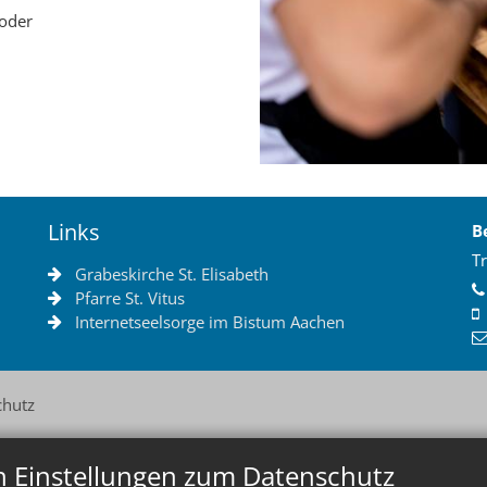
 oder
Links
B
Tr
Grabeskirche St. Elisabeth
Pfarre St. Vitus
Internetseelsorge im Bistum Aachen
chutz
n Einstellungen zum Datenschutz