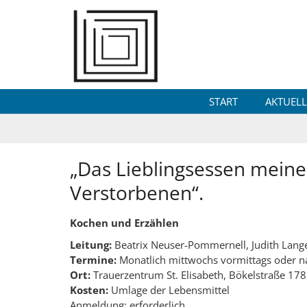
Zum Inhalt springen
START
AKTUELL
„Das Lieblingsessen meine
Verstorbenen“.
Kochen und Erzählen
Leitung:
Beatrix Neuser-Pommernell, Judith Lan
Termine:
Monatlich mittwochs vormittags oder n
Ort:
Trauerzentrum St. Elisabeth, Bökelstraße 1
Kosten:
Umlage der Lebensmittel
Anmeldung: erforderlich