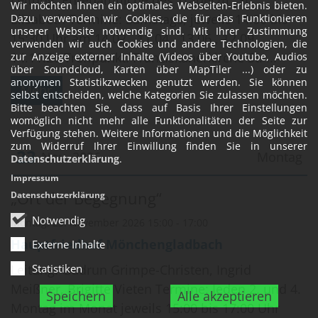
Leitung: Ehrenamtliche des Trauerztr. St.
Wir möchten Ihnen ein optimales Webseiten-Erlebnis bieten.
Elisabeth Termine: Samstags, jeweils 14:00 bis
Dazu verwenden wir Cookies, die für das Funktionieren
unserer Website notwendig sind. Mit Ihrer Zustimmung
15:30 Uhr am 14.02., 11.04., 13.06., 12.09.,
verwenden wir auch Cookies und andere Technologien, die
14.11.26 Treffpunkt: Franziskanerkirche St. ...
zur Anzeige externer Inhalte (Videos über Youtube, Audios
über Soundcloud, Karten über MapTiler ...) oder zu
anonymen Statistikzwecken genutzt werden. Sie können
Mehr
selbst entscheiden, welche Kategorien Sie zulassen möchten.
Bitte beachten Sie, dass auf Basis Ihrer Einstellungen
womöglich nicht mehr alle Funktionalitäten der Seite zur
Verfügung stehen. Weitere Informationen und die Möglichkeit
zum Widerruf Ihrer Einwillung finden Sie in unserer
23
Nov. 2026
Montag
Datenschutzerklärung
.
Impressum
Datum: 23. November 2026
„Ort der Begegnung“
Datenschutzerklärung
Notwendig
Montag, 23. November 2026 15:00 - 17:00
Hauptfriedhof Mönchengladbach
Externe Inhalte
Statistiken
Leitung: Gudrun Grimpe-Christen, Ingrid
Meißner, Brigitte Vieten Termine: Jeden 2. und 4.
Speichern
Alle akzeptieren
Montag im Monat jeweils 15:00 bis 17:00 Uhr