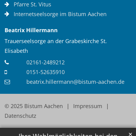
Pfarre St. Vitus
Internetseelsorge im Bistum Aachen
Beatrix
Hillermann
Trauerseelsorge an der Grabeskirche St.
Elisabeth
02161-2489212
0151-52635910
beatrix.hillermann@bistum-aachen.de
© 2025 Bistum Aachen
Impressum
Datenschutz
✕