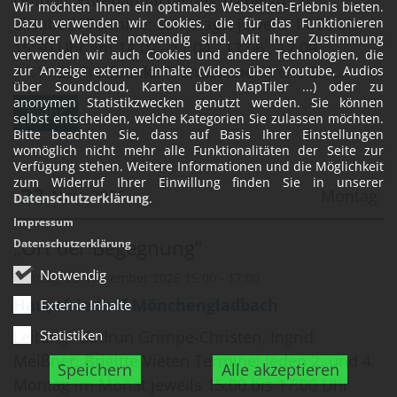
Leitung: Ehrenamtliche des Trauerztr. St.
Wir möchten Ihnen ein optimales Webseiten-Erlebnis bieten.
Elisabeth Termine: Samstags, jeweils 14:00 bis
Dazu verwenden wir Cookies, die für das Funktionieren
unserer Website notwendig sind. Mit Ihrer Zustimmung
15:30 Uhr am 14.02., 11.04., 13.06., 12.09.,
verwenden wir auch Cookies und andere Technologien, die
14.11.26 Treffpunkt: Franziskanerkirche St. ...
zur Anzeige externer Inhalte (Videos über Youtube, Audios
über Soundcloud, Karten über MapTiler ...) oder zu
anonymen Statistikzwecken genutzt werden. Sie können
Mehr
selbst entscheiden, welche Kategorien Sie zulassen möchten.
Bitte beachten Sie, dass auf Basis Ihrer Einstellungen
womöglich nicht mehr alle Funktionalitäten der Seite zur
Verfügung stehen. Weitere Informationen und die Möglichkeit
zum Widerruf Ihrer Einwillung finden Sie in unserer
23
Nov. 2026
Montag
Datenschutzerklärung
.
Impressum
Datum: 23. November 2026
„Ort der Begegnung“
Datenschutzerklärung
Notwendig
Montag, 23. November 2026 15:00 - 17:00
Hauptfriedhof Mönchengladbach
Externe Inhalte
Statistiken
Leitung: Gudrun Grimpe-Christen, Ingrid
Meißner, Brigitte Vieten Termine: Jeden 2. und 4.
Speichern
Alle akzeptieren
Montag im Monat jeweils 15:00 bis 17:00 Uhr