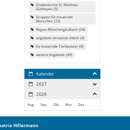
Grabeskirche St. Matthias
Günhoven
5
Gruppen für trauernde
Menschen
23
Region Mönchengladbach
54
angebote-verwaiste-eltern
4
für trauernde Tierbesitzer
8
weitere Angebote
40
Kalender
2027
2026
Aug
Sep
Okt
Nov
Dez
eatrix
Hillermann