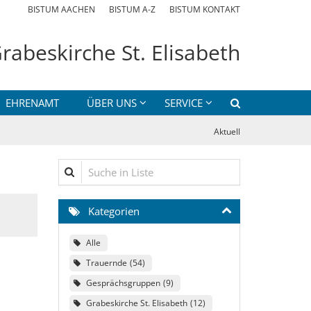
BISTUM AACHEN
BISTUM A-Z
BISTUM KONTAKT
rabeskirche St. Elisabeth
EHRENAMT
ÜBER UNS
SERVICE
Aktuell
Suche in Liste
Kategorien
Alle
Trauernde
54
Gesprächsgruppen
9
Grabeskirche St. Elisabeth
12