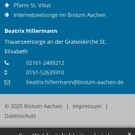
Pfarre St. Vitus
Internetseelsorge im Bistum Aachen
Beatrix
Hillermann
Trauerseelsorge an der Grabeskirche St.
Elisabeth
02161-2489212
0151-52635910
beatrix.hillermann@bistum-aachen.de
© 2025 Bistum Aachen
Impressum
Datenschutz
✕